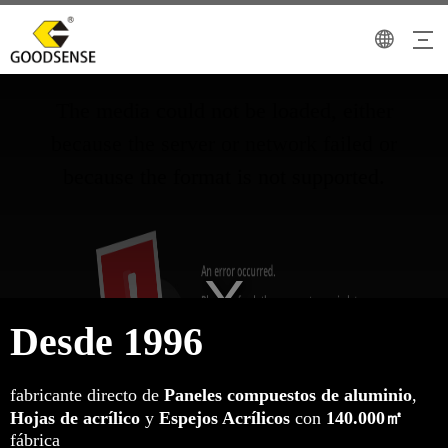
This
is
The media could not be loaded, either
a
modal
because the server or network failed or
window.
because the format is not supported.
Desde 1996
fabricante directo de
Paneles compuestos de aluminio
,
Hojas de acrílico
y
Espejos Acrílicos
con
140.000㎡
fábrica