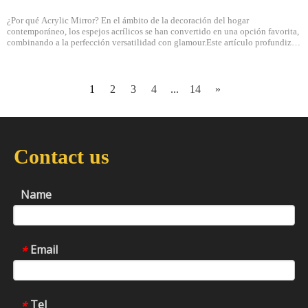
¿Por qué Acrylic Mirror? En el ámbito de la decoración del hogar
contemporáneo, los espejos acrílicos se han convertido en una opción favorita,
combinando a la perfección versatilidad con glamour.Este artículo profundiza
en las razones detrás de la creciente popularidad de los espejos acrílicos y sus
contribuciones únicas al diseño de interiores.Lightwei
1
2
3
4
...
14
»
Contact us
Name
Email
*
Tel
*