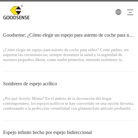
Goodsense: ¿Cómo elegir un espejo para asiento de coche para niños?
¿Cómo elegir un espejo para asiento de coche para niños? Como padres, sin
importar las circunstancias, siempre deseamos la salud y la seguridad de
nuestros pequeños.Ahora, como madre primeriza, entiendo realmente la
importancia que tienen los niños para los padres y nos esforzamos
constantemente por proteger a nuestros hijos.
Sombrero de espejo acrílico
¿Por qué Acrylic Mirror? En el ámbito de la decoración del hogar
contemporáneo, los espejos acrílicos se han convertido en una opción favorita,
combinando a la perfección versatilidad con glamour.Este artículo profundiza
en las razones detrás de la creciente popularidad de los espejos acrílicos y sus
contribuciones únicas al diseño de interiores.Lightwei
Espejo infinito hecho por espejo bidireccional