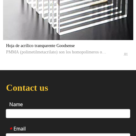
Hoja de acrílico transparente Goodsense
PMMA (polimetilmetacrilato) son los homopolímeros o
.01
copolímeros de PMMA.La lámina Acrylic Rainbow es un
plástico transparente y útil que se parece al vidrio, pero
tiene propiedades que lo hacen superior al vidrio en muchos
sentidos.Realiza diferentes colores desde diferentes ángulos.
Contact us
Name
Email
*