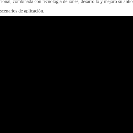
icional, combinada con tecnología de iones, desarrolló y mejoró su anti
scenarios de aplicación.