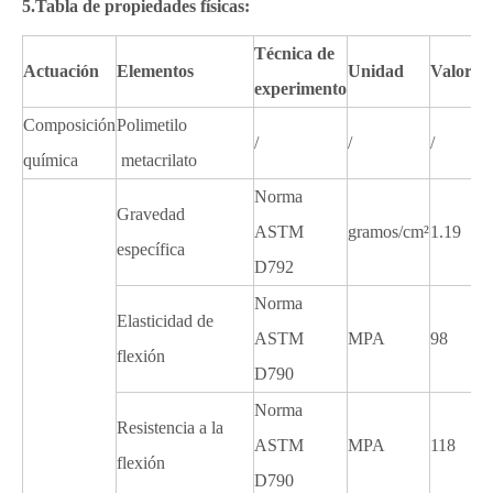
5.Tabla de propiedades físicas:
Técnica de
Actuación
Elementos
Unidad
Valor
experimento
Composición
Polimetilo
/
/
/
química
metacrilato
Norma
Gravedad
ASTM
gramos/cm²
1.19
específica
D792
Norma
Elasticidad de
ASTM
MPA
98
flexión
D790
Norma
Resistencia a la
ASTM
MPA
118
flexión
D790