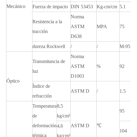
Mecánico
Fuerza de impacto
DIN 53453
Kg-cm/cm
5.1
Norma
Resistencia a la
ASTM
MPA
75
tracción
D638
dureza Rockwell
/
/
M-95
Norma
Transmitancia de
ASTM
%
92
luz
D1003
Óptico
Índice de
ASTM D
/
1.5
refracción
Temperatura
8,5
95
de
kg/cm²
deformación
ASTM D
℃
4,6
104
térmica
kg/cm²