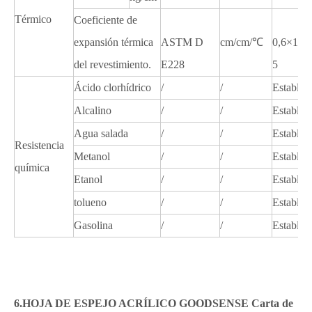
Térmico
Coeficiente de
expansión térmica
ASTM D
cm/cm/℃
0,6×10E
del revestimiento.
E228
5
Ácido clorhídrico
/
/
Estable
Alcalino
/
/
Estable
Agua salada
/
/
Estable
Resistencia
Metanol
/
/
Estable
química
Etanol
/
/
Estable
tolueno
/
/
Estable
Gasolina
/
/
Estable
6.HOJA DE ESPEJO ACRÍLICO GOODSENSE Carta de