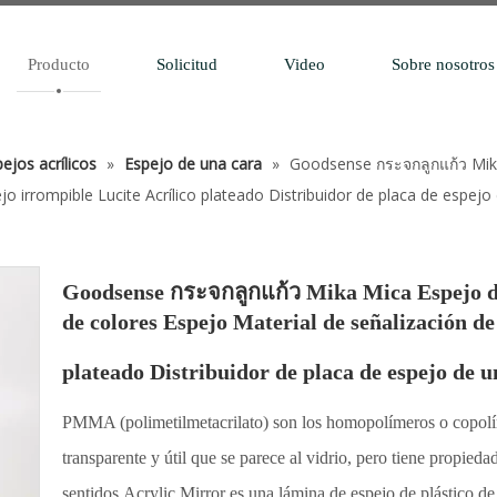
Producto
Solicitud
Video
Sobre nosotros
ejos acrílicos
»
Espejo de una cara
»
Goodsense กระจกลูกแก้ว Mika
o irrompible Lucite Acrílico plateado Distribuidor de placa de espejo
Goodsense กระจกลูกแก้ว Mika Mica Espejo de 
de colores Espejo Material de señalización d
plateado Distribuidor de placa de espejo de u
PMMA (polimetilmetacrilato) son los homopolímeros o copolí
transparente y útil que se parece al vidrio, pero tiene propied
sentidos.Acrylic Mirror es una lámina de espejo de plástico de 