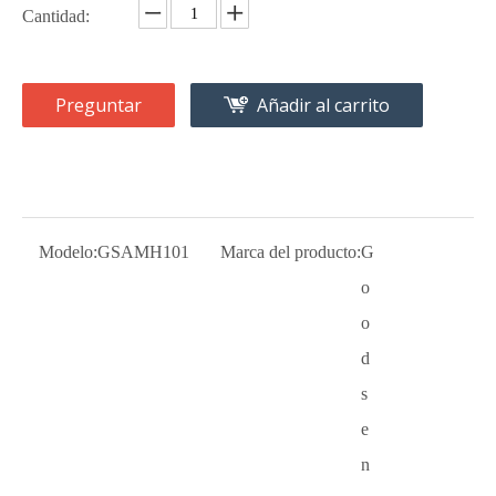
Cantidad:
Preguntar
Añadir al carrito
Modelo:
GSAMH101
Marca del producto:
G
o
o
d
s
e
n