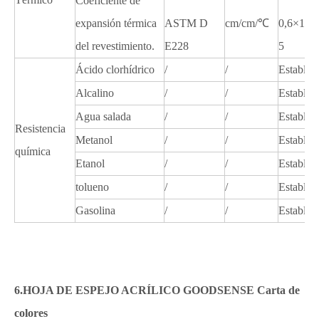
Coeficiente de
expansión térmica
ASTM D
cm/cm/℃
0,6×10E
del revestimiento.
E228
5
Ácido clorhídrico
/
/
Estable
Alcalino
/
/
Estable
Agua salada
/
/
Estable
Resistencia
Metanol
/
/
Estable
química
Etanol
/
/
Estable
tolueno
/
/
Estable
Gasolina
/
/
Estable
6.HOJA DE ESPEJO ACRÍLICO GOODSENSE Carta de
colores