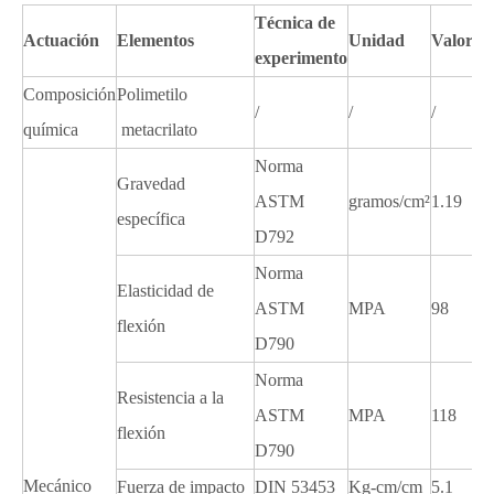
Técnica de
Actuación
Elementos
Unidad
Valor
experimento
Composición
Polimetilo
/
/
/
química
metacrilato
Norma
Gravedad
ASTM
gramos/cm²
1.19
específica
D792
Norma
Elasticidad de
ASTM
MPA
98
flexión
D790
Norma
Resistencia a la
ASTM
MPA
118
flexión
D790
Mecánico
Fuerza de impacto
DIN 53453
Kg-cm/cm
5.1