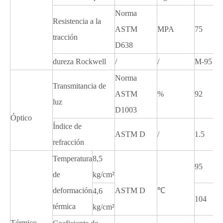
Norma
Resistencia a la
ASTM
MPA
75
tracción
D638
dureza Rockwell
/
/
M-95
Norma
Transmitancia de
ASTM
%
92
luz
D1003
Óptico
Índice de
ASTM D
/
1.5
refracción
Temperatura
8,5
95
de
kg/cm²
deformación
ASTM D
℃
4,6
104
térmica
kg/cm²
Térmico