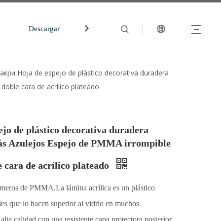
Descargar
中文站
ри Hoja de espejo de plástico decorativa duradera
doble cara de acrílico plateado
o de plástico decorativa duradera
glás Azulejos Espejo de PMMA irrompible
 cara de acrílico plateado
meros de PMMA.La lámina acrílica es un plástico
ades que lo hacen superior al vidrio en muchos
alta calidad con una resistente capa protectora posterior