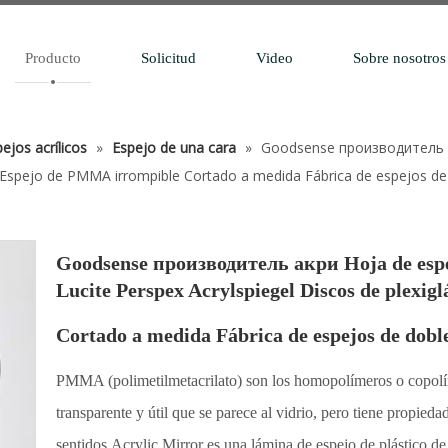
Producto
Solicitud
Video
Sobre nosotros
ejos acrílicos
»
Espejo de una cara
»
Goodsense производитель ак
s Espejo de PMMA irrompible Cortado a medida Fábrica de espejos de 
Goodsense производитель акри Hoja de espej
Lucite Perspex Acrylspiegel Discos de plexi
Cortado a medida Fábrica de espejos de doble
PMMA (polimetilmetacrilato) son los homopolímeros o copolí
transparente y útil que se parece al vidrio, pero tiene propied
sentidos.Acrylic Mirror es una lámina de espejo de plástico de 