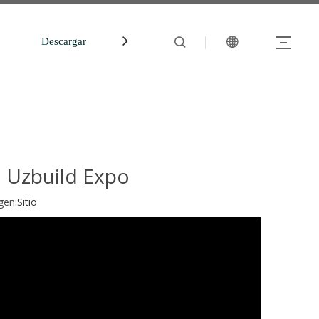
Descargar
中文站
 Uzbuild Expo
gen:
Sitio