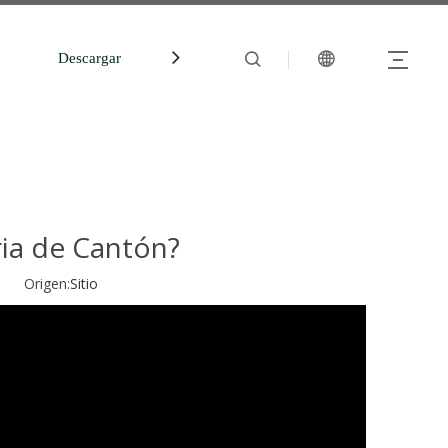
Descargar
中文站
ria de Cantón?
30 Origen:
Sitio