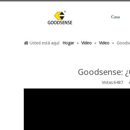
Casa
Usted está aquí:
Hogar
»
Video
»
Video
»
Goodse
Goodsense: ¿C
Vistas:
6487
Aut