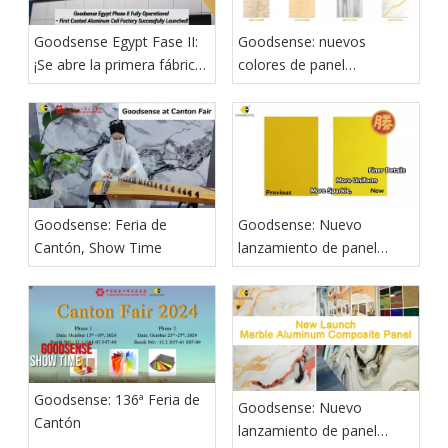
Goodsense Egypt Fase II:
Goodsense: nuevos
¡Se abre la primera fábrica
colores de panel
de bobinas de aluminio
compuesto de aluminio
revestidas!
Goodsense: Feria de
Goodsense: Nuevo
Cantón, Show Time
lanzamiento de panel
compuesto de aluminio
brillante
Goodsense: 136ª Feria de
Goodsense: Nuevo
Cantón
lanzamiento de panel