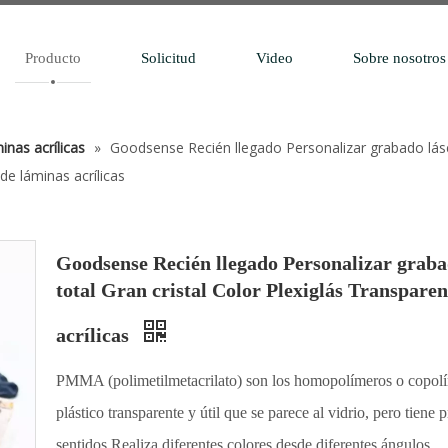
Producto
Solicitud
Video
Sobre nosotros
inas acrílicas
»
Goodsense Recién llegado Personalizar grabado lás
e láminas acrílicas
Goodsense Recién llegado Personalizar grab
total Gran cristal Color Plexiglás Transpar
acrílicas
PMMA (polimetilmetacrilato) son los homopolímeros o copo
plástico transparente y útil que se parece al vidrio, pero tien
sentidos.Realiza diferentes colores desde diferentes ángulos.