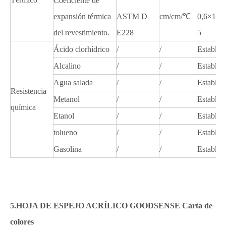
Coeficiente de
expansión térmica
ASTM D
cm/cm/℃
0,6×10E
del revestimiento.
E228
5
Ácido clorhídrico
/
/
Estable
Alcalino
/
/
Estable
Agua salada
/
/
Estable
Resistencia
Metanol
/
/
Estable
química
Etanol
/
/
Estable
tolueno
/
/
Estable
Gasolina
/
/
Estable
5.HOJA DE ESPEJO ACRÍLICO GOODSENSE Carta de
colores