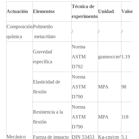
Técnica de
Actuación
Elementos
Unidad
Valor
experimento
Composición
Polimetilo
/
/
/
química
metacrilato
Norma
Gravedad
ASTM
gramos/cm²
1.19
específica
D792
Norma
Elasticidad de
ASTM
MPA
98
flexión
D790
Norma
Resistencia a la
ASTM
MPA
118
flexión
D790
Mecánico
Fuerza de impacto
DIN 53453
Kg-cm/cm
5.1