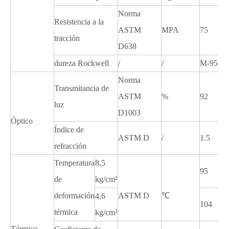
Norma
Resistencia a la
ASTM
MPA
75
tracción
D638
dureza Rockwell
/
/
M-95
Norma
Transmitancia de
ASTM
%
92
luz
D1003
Óptico
Índice de
ASTM D
/
1.5
refracción
Temperatura
8,5
95
de
kg/cm²
deformación
ASTM D
℃
4,6
104
térmica
kg/cm²
Térmico